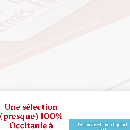
Une sélection
(presque) 100%
Occitanie à
Découvrez-la en cliquant
ici !