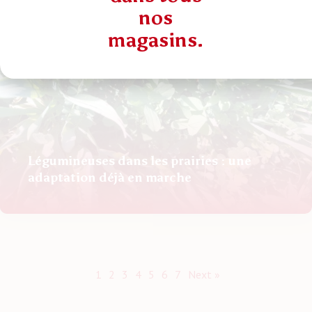
nos
magasins.
Légumineuses dans les prairies : une
adaptation déjà en marche
1
2
3
4
5
6
7
Next »