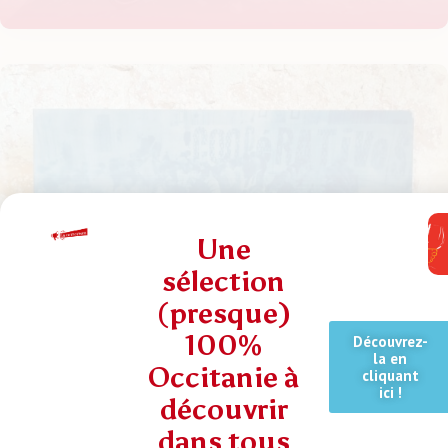
Une
sélection
(presque)
Champ libre : sortie de résidence pour
100%
l’artiste Lilie Pinot
Découvrez-
la en
Occitanie à
cliquant
ici !
découvrir
dans tous