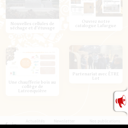
Ouvrez notre
Nouvelles cellules de
catalogue Lafargue
séchage et d’étuvage
Partenariat avec ÊTRE
Lot
Une chaufferie bois au
collège de
Latronquière
Actualités
Newsletter
Nos publications