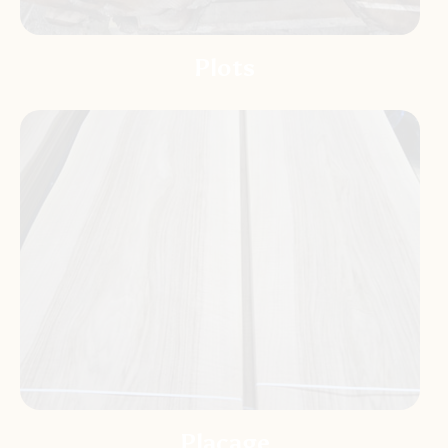
Plots
Placage