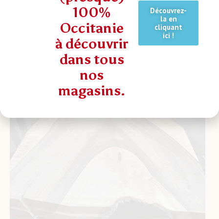
Production de bois
100%
Découvrez-
la en
×
Occitanie
cliquant
ici !
à découvrir
dans tous
nos
magasins.