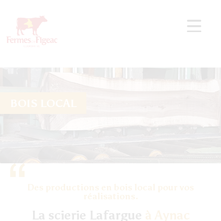
BOIS LOCAL
Des productions en bois local pour vos
réalisations.
La scierie Lafargue
à Aynac