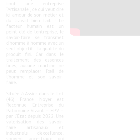
tout une entreprise
“Artisanale”, ce qui veut dire
ici amour de son métier et
du travail bien fait ! Le
facteur humain est un
point clé de l’entreprise, le
savoir-faire se transmet
d’homme à homme avec un
seul objectif : la qualité du
produit fini. Car dans le
traitement des essences
fines, aucune machine ne
peut remplacer l’œil de
l’homme et son savoir-
faire.
Située à Assier dans le Lot
(46) France Noyer est
Reconnue Entreprise du
Patrimoine Vivant – EPV –
par l’État depuis 2022. Une
valorisation des savoir-
faire artisanaux et
industriels d'excellence,
souvent ancestraux, qui