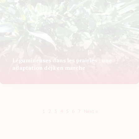
Légumineuses dans les prairies : une
adaptation déjà en marche
1
2
3
4
5
6
7
Next »