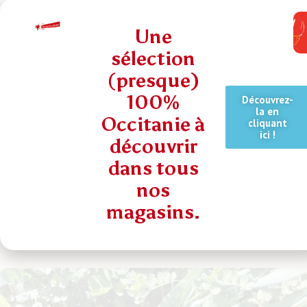
Une
sélection
(presque)
100%
Découvrez-
la en
Occitanie à
cliquant
ici !
découvrir
dans tous
nos
Champ libre : sortie de résidence pour
magasins.
l’artiste Lilie Pinot