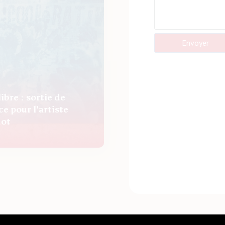
Envoyer
bre : sortie de
e pour l’artiste
not