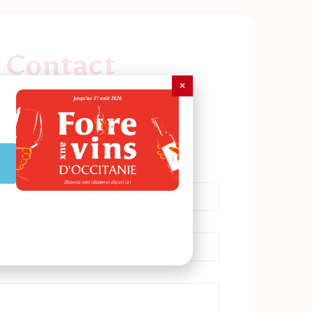
Contact
×
Fermes de Figeac
 artisanale de Ribaudenque
6120 Lacapelle-Marival
05.65.40.82.71
×