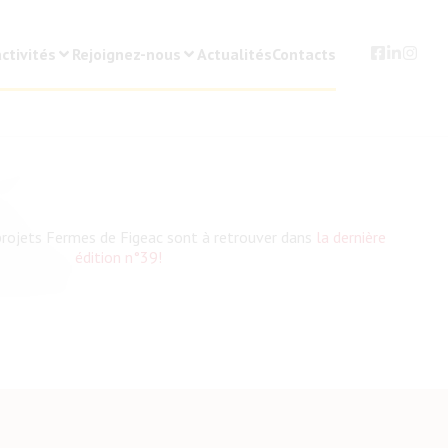
ctivités
Rejoignez-nous
Actualités
Contacts
 projets Fermes de Figeac sont à retrouver dans
la dernière
édition n°39!