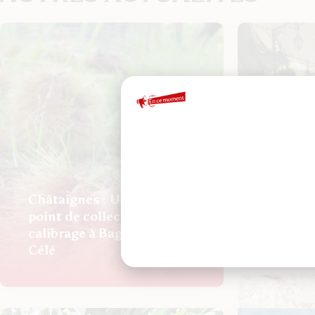
Châtaignes : Un nouveau
Mai à V
point de collecte et de
Figeac f
calibrage à Bagnac sur
Célé