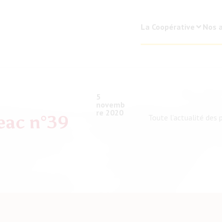
La Coopérative
Nos a
5
novemb
re 2020
eac n°39
Toute l’actualité des