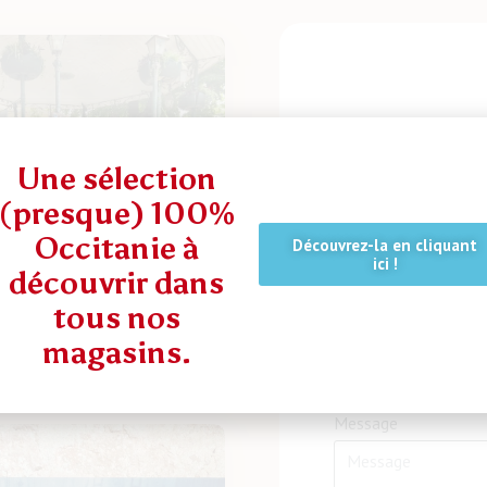
Une sélection
Zone
4
(presque) 100%
Occitanie à
Découvrez-la en cliquant
ici !
Nom
découvrir dans
élo : Fermes de
tous nos
ait sa vélorution !
magasins.
Email
Message