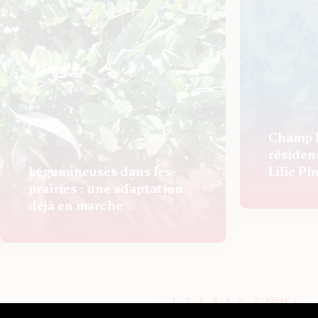
Champ li
résidenc
Légumineuses dans les
Lilie Pi
prairies : une adaptation
déjà en marche
1
2
3
4
5
6
7
Next »