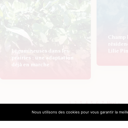
Champ li
résidenc
Légumineuses dans les
Lilie Pi
prairies : une adaptation
déjà en marche
1
2
3
4
5
6
7
Next »
Nous utilisons des cookies pour vous garantir la meil
Actualités
Newsletter