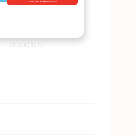
Contact
Fermes de Figeac
 artisanale de Ribaudenque
6120 Lacapelle-Marival
05.65.40.82.71