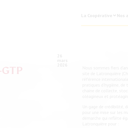
La Coopérative
Nos a
26
mars
2026
A-GTP
Nous sommes fiers d’ann
site de Latronquière (Ch
référence international
pratiques d’hygiène, de 
chaine de collecte, sto
oléagineux et protéagin
Un gage de crédibilité,
pour une mise sur les
démarche qui reflète é
Latronquière pour :