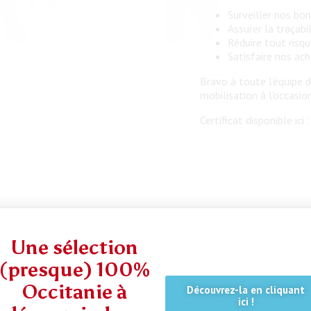
Surveiller nos bo
Assurer la traçabi
Réduire tout risq
Satisfaire nos ac
Bravo à toute l’équipe 
mobilisation à l’occasion
Certificat disponible ici 
Une sélection
(presque) 100%
Occitanie à
Découvrez-la en cliquant
ici !