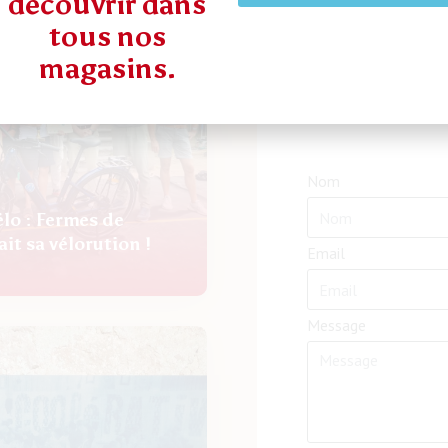
découvrir dans
tous nos
magasins.
Zone
4
Nom
élo : Fermes de
ait sa vélorution !
Email
Message