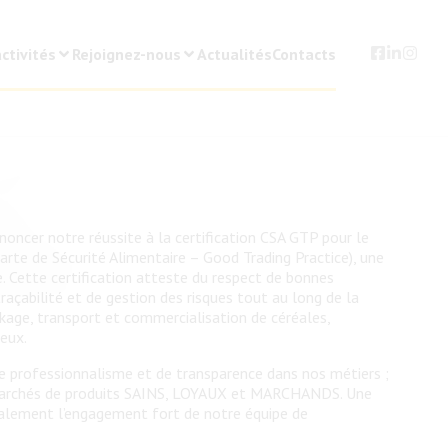
ctivités
Rejoignez-nous
Actualités
Contacts
oncer notre réussite à la certification CSA GTP pour le
arte de Sécurité Alimentaire – Good Trading Practice), une
e. Cette certification atteste du respect de bonnes
traçabilité et de gestion des risques tout au long de la
ckage, transport et commercialisation de céréales,
eux.
 de professionnalisme et de transparence dans nos métiers ;
 marchés de produits SAINS, LOYAUX et MARCHANDS. Une
galement l’engagement fort de notre équipe de