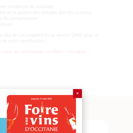
nnes conditions de stockage
lité et la qualité des céréales que l’on collecte
ue de contamination
heteurs
du site de Latronquière et au service QHSE pour sa
 de cette certification !
:
Listes des entreprises certifiées – Incograin
×
×