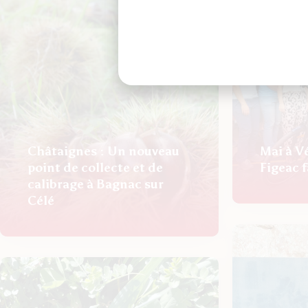
Châtaignes : Un nouveau
Mai à V
point de collecte et de
Figeac f
calibrage à Bagnac sur
Célé