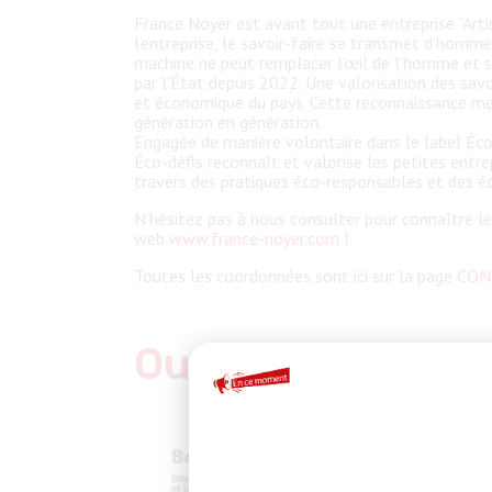
France Noyer est avant tout une entreprise “Artisa
l’entreprise, le savoir-faire se transmet d’homme
machine ne peut remplacer l’œil de l’homme et so
par l’État depuis 2022. Une valorisation des savoi
et économique du pays. Cette reconnaissance me
génération en génération.
Engagée de manière volontaire dans le label Éco-
Éco-défis reconnaît et valorise les petites ent
travers des pratiques éco-responsables et des é
N’hésitez pas à nous consulter pour connaître les
web
www.france-noyer.com
!
Toutes les coordonnées sont ici sur la page
CON
Ouvrez notre ca