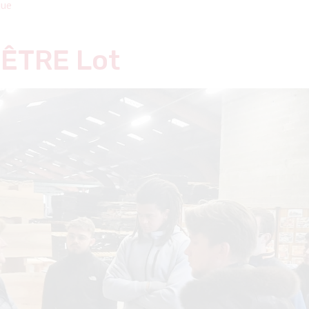
gue
 ÊTRE Lot