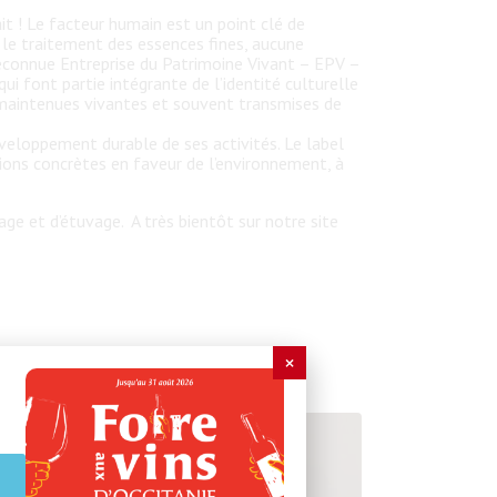
ait ! Le facteur humain est un point clé de
s le traitement des essences fines, aucune
Reconnue Entreprise du Patrimoine Vivant – EPV –
ui font partie intégrante de l’identité culturelle
 maintenues vivantes et souvent transmises de
veloppement durable de ses activités. Le label
ions concrètes en faveur de l’environnement, à
age et d’étuvage. A très bientôt sur notre site
×
×