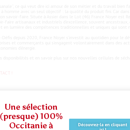
nale”, ce qui veut dire ici amour de son métier et du travail bien f
 à homme avec un seul objectif : la qualité du produit fini. Car dan
n savoir-faire. Située à Assier dans le Lot (46) France Noyer est 
r-faire artisanaux et industriels d’excellence, souvent ancestraux, q
t en lumière des compétences traditionnelles et uniques qui sont
Défis depuis 2020, France Noyer s’investit au quotidien pour le dé
reprises et commerçants qui s’engagent volontairement dans des act
conomies d’énergie.
 disponibilités et en savoir plus sur nos nouvelles cellules de séch
TACT !
talogue Lafargue
Une sélection
(presque) 100%
Occitanie à
Découvrez-la en cliquant
ici !