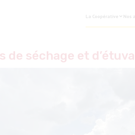
La Coopérative
Nos a
es de séchage et d’étuv